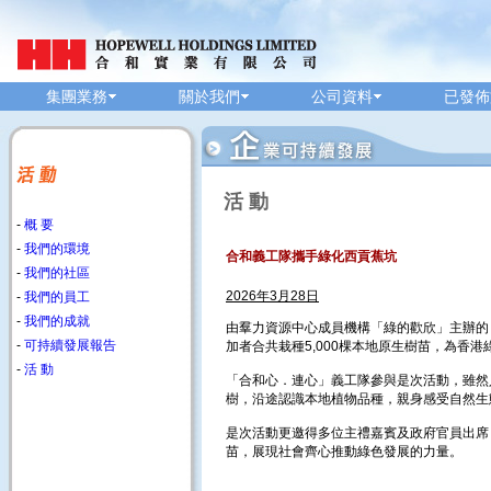
集團業務
關於我們
公司資料
已發佈
活 動
-
概 要
-
我們的環境
合和義工隊攜手綠化西貢蕉坑
-
我們的社區
2026年3月28日
-
我們的員工
-
我們的成就
由羣力資源中心成員機構「綠的歡欣」主辦的「香
-
可持續發展報告
加者合共栽種5,000棵本地原生樹苗，為香港
-
活 動
「合和心．連心」義工隊參與是次活動，雖然
樹，沿途認識本地植物品種，親身感受自然生
是次活動更邀得多位主禮嘉賓及政府官員出席
苗，展現社會齊心推動綠色發展的力量。